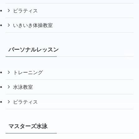
ピラティス
いきいき体操教室
パーソナルレッスン
トレーニング
水泳教室
ピラティス
マスターズ水泳