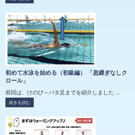
初めて水泳を始める（初級編） 「息継ぎなしク
ロール」
前回は、けのび～バタ足までを紹介しました ...
続きを読む