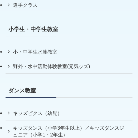
選手クラス
小学生・中学生教室
小・中学生水泳教室
野外・水中活動体験教室(元気ッズ)
ダンス教室
キッズビクス（幼児）
キッズダンス（小学3年生以上）／キッズダンスジ
ュニア（小学1・2年生）