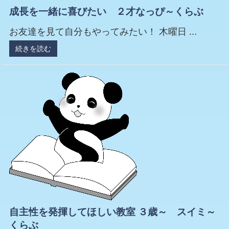
成長を一緒に喜びたい ２才なっぴ～くらぶ
お友達を見て自分もやってみたい！ 木曜日 ...
続きを読む
自主性を発揮してほしい教室 ３歳～ スイミ～
くらぶ