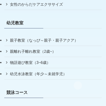
女性のからだケアエクササイズ
幼児教室
親子教室（なっぴ～親子・親子アクア）
親離れ子離れ教室（2歳~）
物語遊び教室（3~6歳）
幼児水泳教室（年少～未就学児）
競泳コース