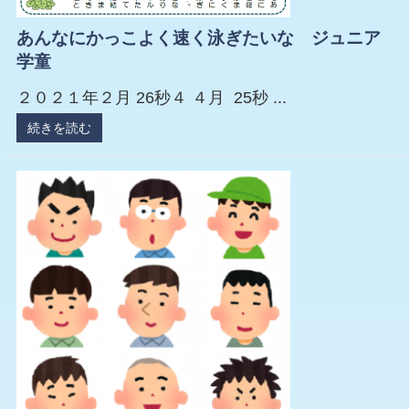
あんなにかっこよく速く泳ぎたいな ジュニア
学童
２０２１年２月 26秒４ ４月 25秒 ...
続きを読む