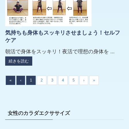
気持ちも身体もスッキリさせましょう！セルフ
ケア
朝活で身体をスッキリ！夜活で理想の身体を ...
続きを読む
«
‹
1
2
3
4
5
›
»
女性のカラダエクササイズ