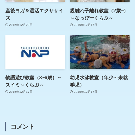
産後ヨガ＆温活エクササイ
親離れ子離れ教室（2歳~）
ズ
～なっぴーくらぶ～
2015年12月23日
2015年12月17日
物語遊び教室（3~6歳）～
幼児水泳教室（年少～未就
スイミ～くらぶ～
学児）
2015年12月17日
2015年12月17日
コメント