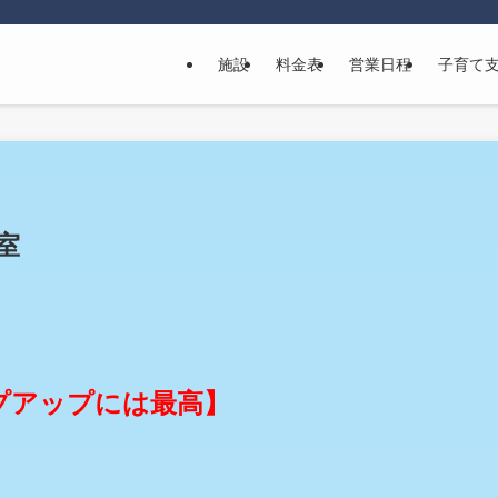
施設
料金表
営業日程
子育て
室
プアップには最高】